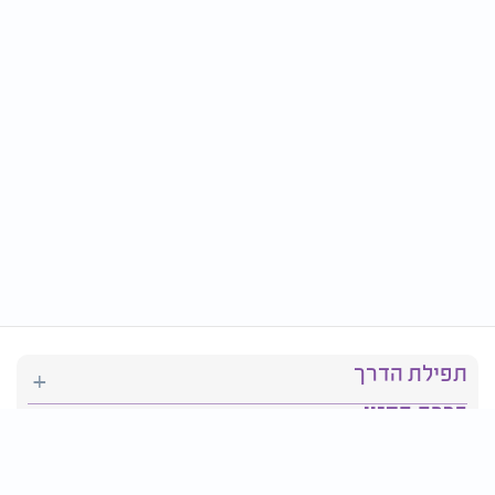
תפילת הדרך
ברכת המזון
יהדות
סידור תפילה