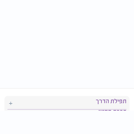
תפילת הדרך
ברכת המזון
יהדות
סידור תפילה