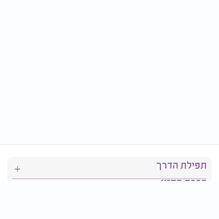
תפילת הדרך
ברכת המזון
יהדות
סידור תפילה