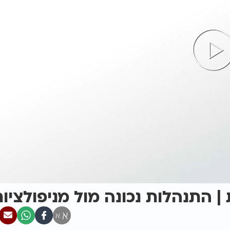
| התנהלות נכונה מול מניפולציו
א
א