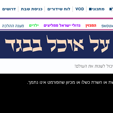
ה
מתכונים
VOD
לוח שידורים
כניסת שבת
דרושים
אטסאפ
המגזין
גדולי ישראל ממליצים
ילדים
מענה ההלכה
כול לשנות את העולם!
שת או השרת כשלו או מכיוון שהפורמט אינו נתמך.