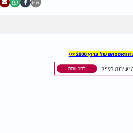
א
א
סאפ של ערוץ 2000 >>>
ישירות למייל
להרשמה