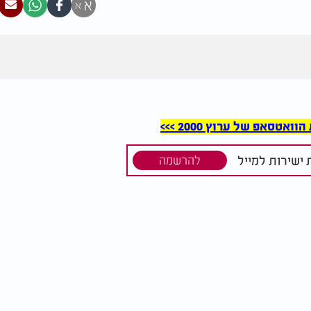
א
א
סאפ של ערוץ 2000 >>>
ישירות למייל
להרשמה