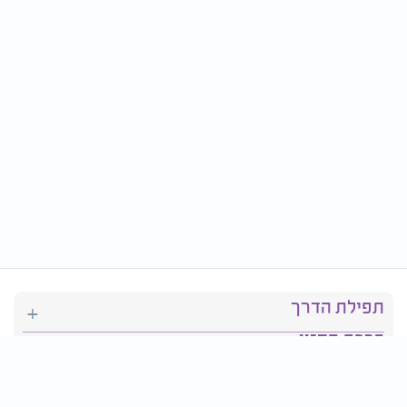
תפילת הדרך
ברכת המזון
יהדות
סידור תפילה