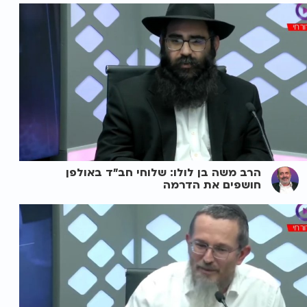
הרב משה בן לולו: שלוחי חב"ד באולפן
חושפים את הדרמה