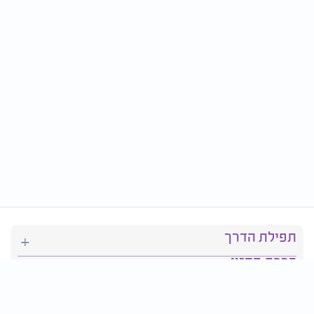
תפילת הדרך
ברכת המזון
יהדות
סידור תפילה