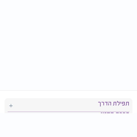
תפילת הדרך
ברכת המזון
יהדות
סידור תפילה