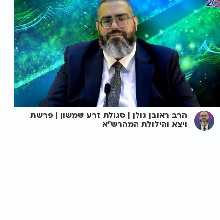
הרב ראובן גולן | סגולת זרע שמשון | פרשת
ויצא והילולת המהרש"א