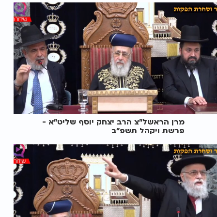
מרן הראשל"צ הרב יצחק יוסף שליט"א -
פרשת ויקהל תשפ"ב