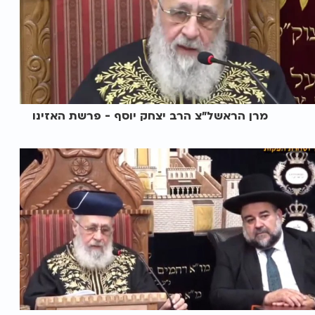
מרן הראשל"צ הרב יצחק יוסף - פרשת האזינו