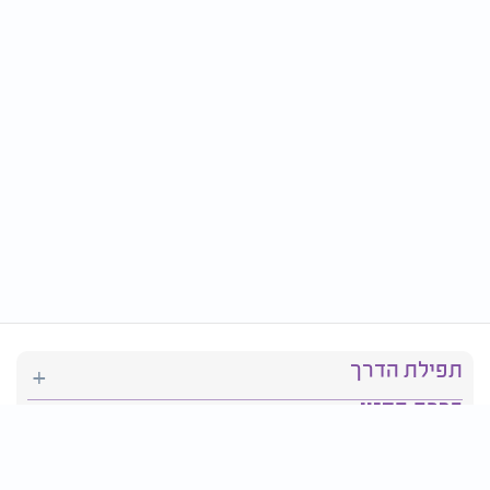
תפילת הדרך
ברכת המזון
יהדות
סידור תפילה