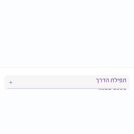
תפילת הדרך
ברכת המזון
יהדות
סידור תפילה
בריאות
חגים ומועדים