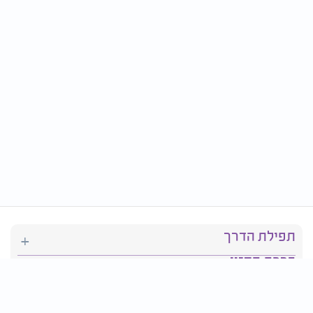
תפילת הדרך
ברכת המזון
יהדות
סידור תפילה