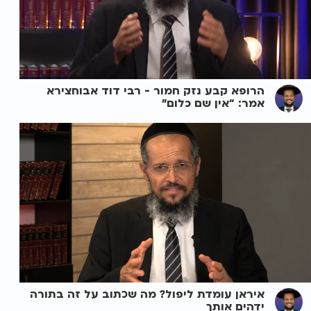
הרופא קבע נזק חמור - רבי דוד אבוחצירא
אמר: “אין שם כלום”
איראן עומדת ליפול? מה שכתוב על זה בתורה
ידהים אותך