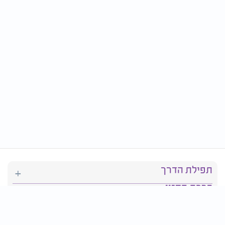
תפילת הדרך
ברכת המזון
יהדות
סידור תפילה