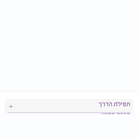
תפילת הדרך
ברכת המזון
יהדות
סידור תפילה