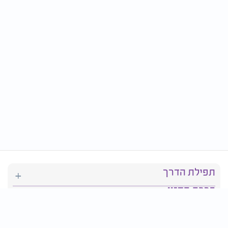
תפילת הדרך
ברכת המזון
יהדות
סידור תפילה