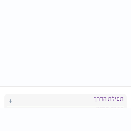
תפילת הדרך
ברכת המזון
יהדות
סידור תפילה