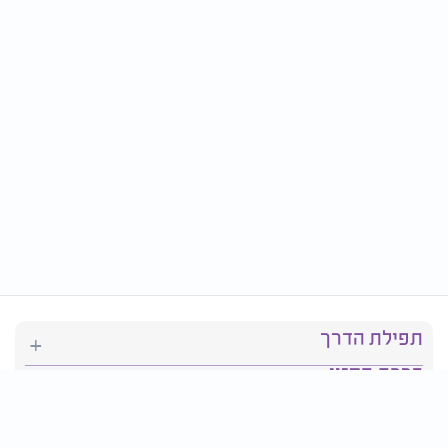
תפילת הדרך
ברכת המזון
יהדות
סידור תפילה