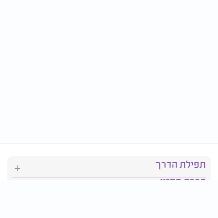
תפילת הדרך
ברכת המזון
יהדות
סידור תפילה