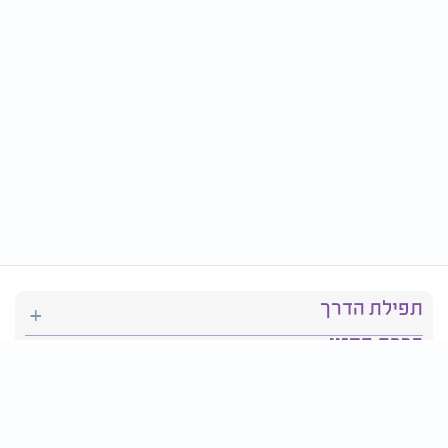
תפילת הדרך
ברכת המזון
יהדות
סידור תפילה
בריאות