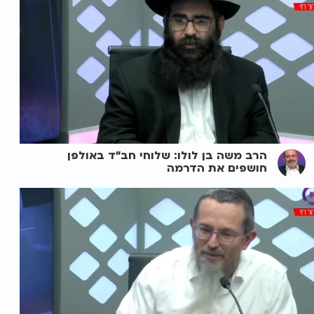
הרב משה בן לולו: שלוחי חב"ד באולפן
חושפים את הדרמה