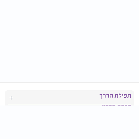
תפילת הדרך
ברכת המזון
יהדות
סידור תפילה
בריאות