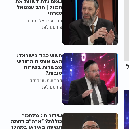
שמסוגלת לשנות את
המזל | הרב עמנואל
מזרחי
הרב עמנואל מזרחי
פורסם לפני
חשש כבד בישראל:
האם אותיות החודש
מבשרות בשורות
טובות?
הרב שמשון פוקס
פורסם לפני
שידור חי: מלחמה
כוללת? ״ארה"ב דחתה
תקיפה באיראן במהלך