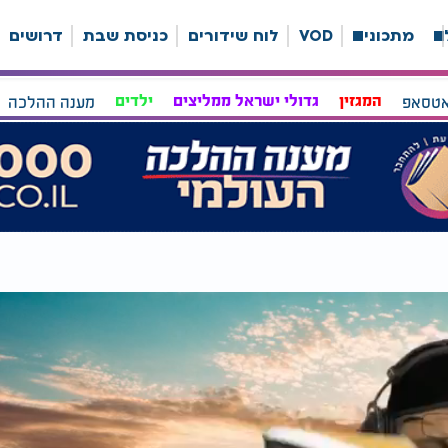
ה
מתכונים
VOD
לוח שידורים
כניסת שבת
דרושים
אטסאפ
המגזין
גדולי ישראל ממליצים
ילדים
מענה ההלכה