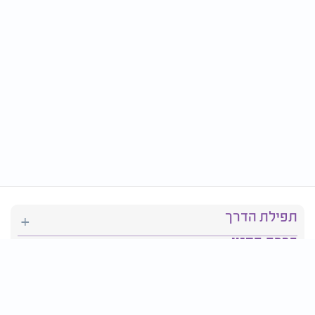
תפילת הדרך
ברכת המזון
יהדות
סידור תפילה
בריאות