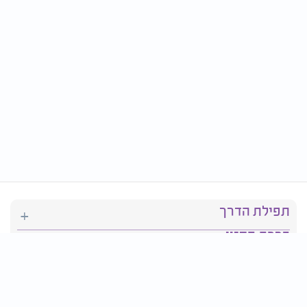
תפילת הדרך
ברכת המזון
יהדות
סידור תפילה
בריאות