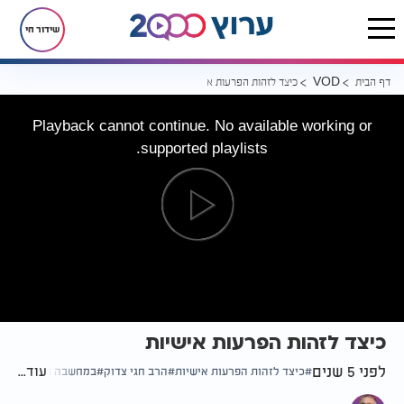
שידור חי
דף הבית
כיצד לזהות הפרעות אישיות
VOD
Playback cannot continue. No available working or
supported playlists.
כיצד לזהות הפרעות אישיות
לפני 5 שנים
עוד...
כיצד לזהות הפרעות אישיות
הרב חגי צדוק
במחשבה תחילה