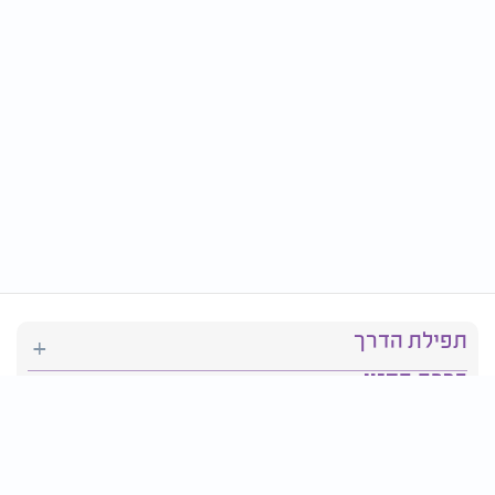
תפילת הדרך
ברכת המזון
יהדות
סידור תפילה
בריאות