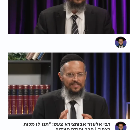
רבי אלעזר אבוחצירא צעק: "תנו לו מכות
רצח!" | הרב יהודה סעדיה