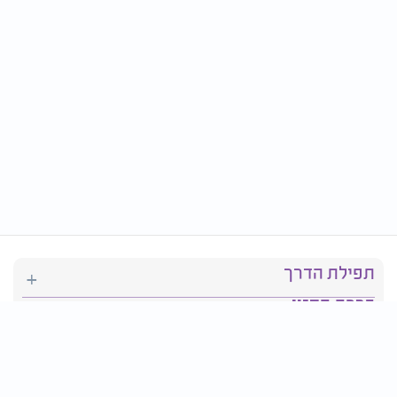
תפילת הדרך
ברכת המזון
יהדות
סידור תפילה
בריאות