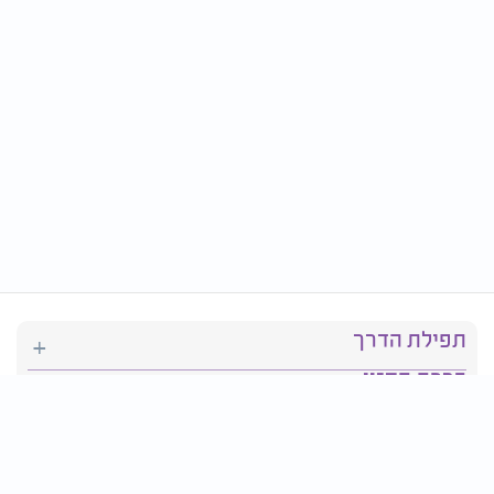
תפילת הדרך
ברכת המזון
יהדות
סידור תפילה
בריאות