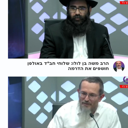
הרב משה בן לולו: שלוחי חב"ד באולפן
חושפים את הדרמה