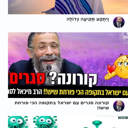
וְיִתְקַע תְּקִיעָה גְּדוֹלָה
קורונה סגרים עם ישראל בתקופה הכי פורחת
שיש!!