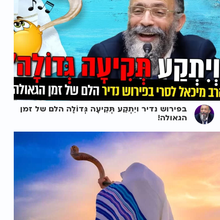
בפירוש נדיר ויִתְקַע תְּקִיעָה גְּדוֹלָה הלם של זמן
הגאולה!