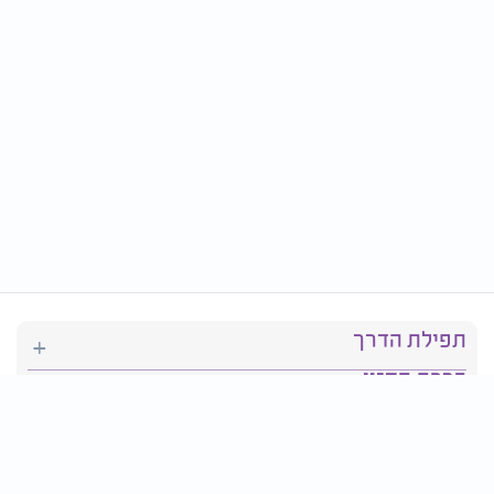
תפילת הדרך
ברכת המזון
יהדות
סידור תפילה
בריאות