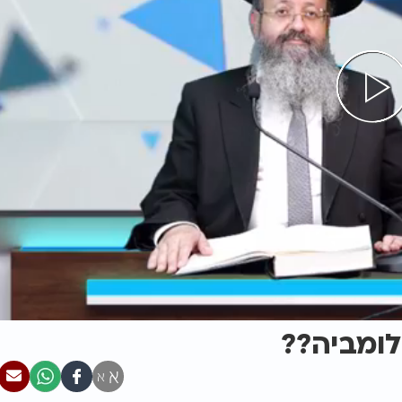
ומביה??
א
א