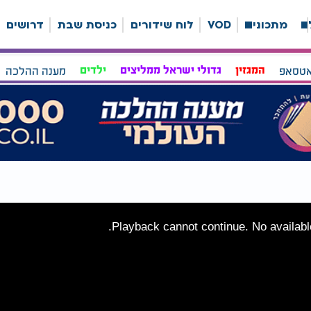
ה
מתכונים
VOD
לוח שידורים
כניסת שבת
דרושים
אטסאפ
המגזין
גדולי ישראל ממליצים
ילדים
מענה ההלכה
Playback cannot continue. No available