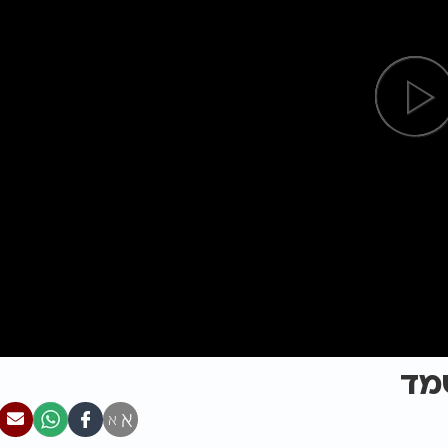
מד
א
א