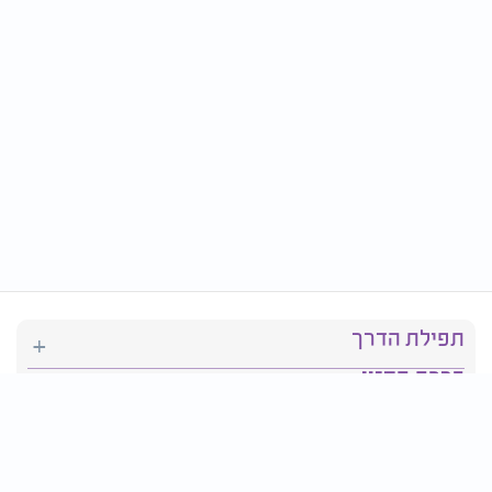
תפילת הדרך
ברכת המזון
יהדות
סידור תפילה
בריאות