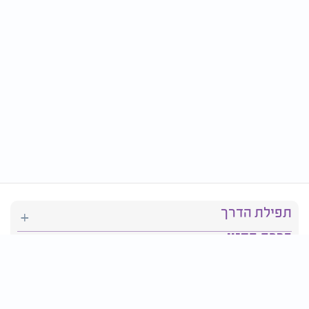
תפילת הדרך
ברכת המזון
יהדות
סידור תפילה
בריאות