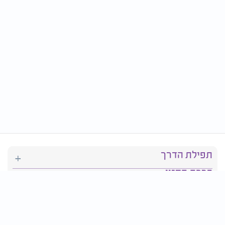
תפילת הדרך
ברכת המזון
יהדות
סידור תפילה
בריאות