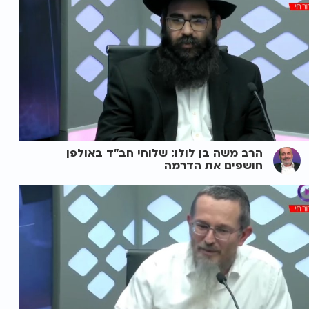
הרב משה בן לולו: שלוחי חב"ד באולפן
חושפים את הדרמה