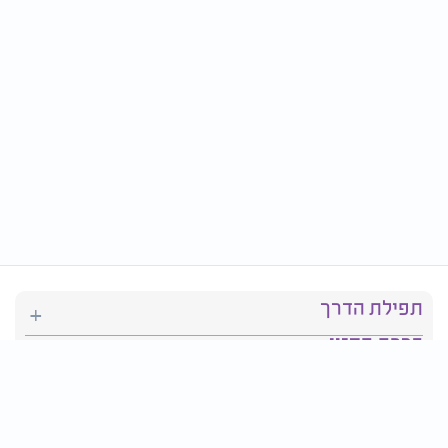
תפילת הדרך
ברכת המזון
יהדות
סידור תפילה
בריאות