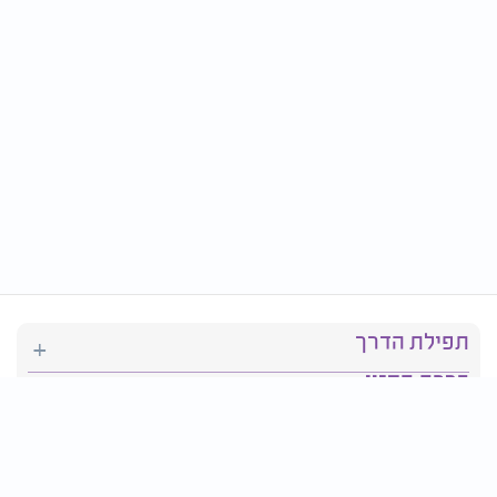
תפילת הדרך
ברכת המזון
יהדות
סידור תפילה
בריאות