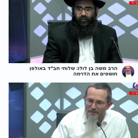
הרב משה בן לולו: שלוחי חב"ד באולפן
חושפים את הדרמה