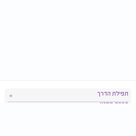
תפילת הדרך
ברכת המזון
יהדות
סידור תפילה
בריאות