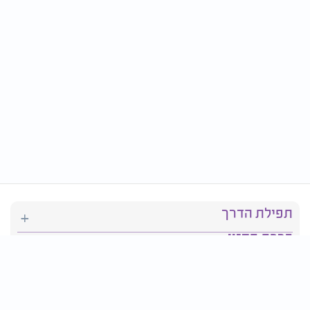
תפילת הדרך
ברכת המזון
יהדות
סידור תפילה
בריאות