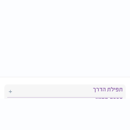
תפילת הדרך
ברכת המזון
יהדות
סידור תפילה
בריאות