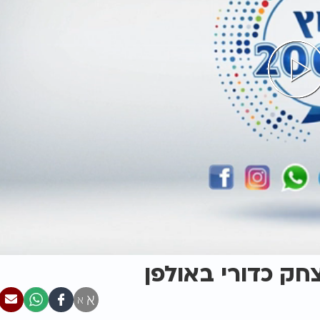
ק כדורי באולפן
א
א