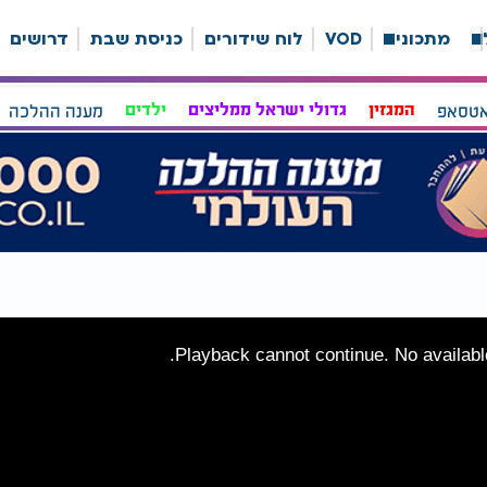
ה
מתכונים
VOD
לוח שידורים
כניסת שבת
דרושים
אטסאפ
המגזין
גדולי ישראל ממליצים
ילדים
מענה ההלכה
Playback cannot continue. No available