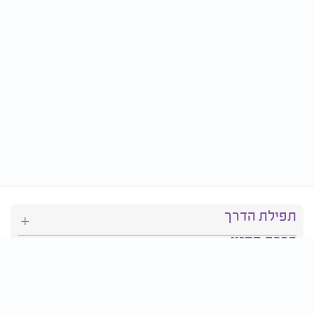
תפילת הדרך
ברכת המזון
יהדות
סידור תפילה
בריאות