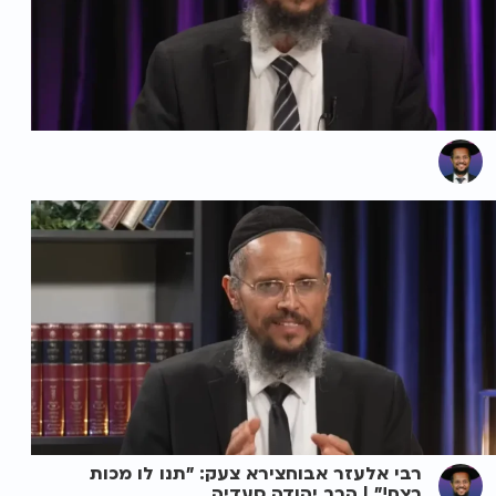
רבי אלעזר אבוחצירא צעק: "תנו לו מכות
רצח!" | הרב יהודה סעדיה