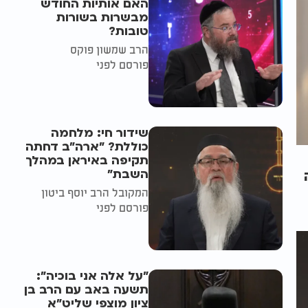
האם אותיות החודש
מבשרות בשורות
טובות?
הרב שמשון פוקס
פורסם לפני
שידור חי: מלחמה
כוללת? ״ארה"ב דחתה
תקיפה באיראן במהלך
השבת״
המקובל הרב יוסף ביטון
פורסם לפני
"על אלה אני בוכיה":
תשעה באב עם הרב בן
ציון מוצפי שליט"א