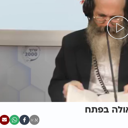
ולה בפתח
א
א