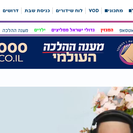
ה
מתכונים
VOD
לוח שידורים
כניסת שבת
דרושים
אטסאפ
המגזין
גדולי ישראל ממליצים
ילדים
מענה ההלכה