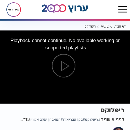
שידור חי
דף הבית
ריפלוקס
VOD
Playback cannot continue. No available working or
supported playlists.
ריפלוקס
לפני 5 שנים
עוד...
ריפלוקס
בקו הבריאות
המאבחן יעקב אמריו