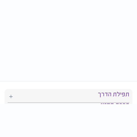
תפילת הדרך
ברכת המזון
יהדות
סידור תפילה
בריאות