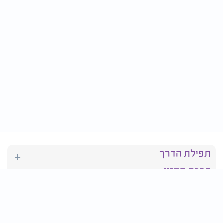
תפילת הדרך
ברכת המזון
יהדות
סידור תפילה
בריאות