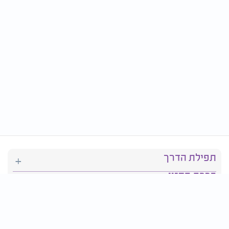
תפילת הדרך
ברכת המזון
יהדות
סידור תפילה
בריאות