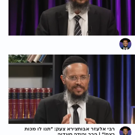
רבי אלעזר אבוחצירא צעק: "תנו לו מכות
רצח!" | הרב יהודה סעדיה