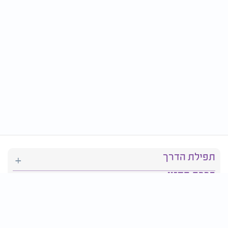
תפילת הדרך
ברכת המזון
יהדות
סידור תפילה
בריאות