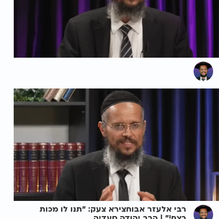
רבי אלעזר אבוחצירא צעק: "תנו לו מכות
רצח!" | הרב יהודה סעדיה