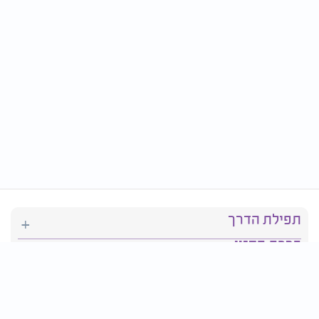
תפילת הדרך
ברכת המזון
יהדות
סידור תפילה
בריאות