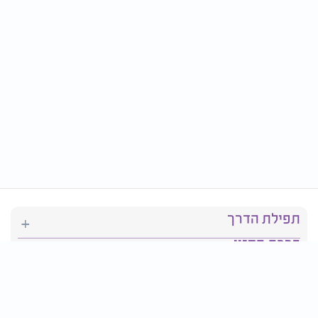
תפילת הדרך
ברכת המזון
יהדות
סידור תפילה
בריאות