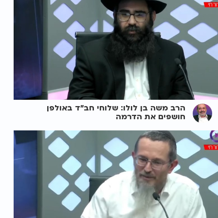
הרב משה בן לולו: שלוחי חב"ד באולפן
חושפים את הדרמה