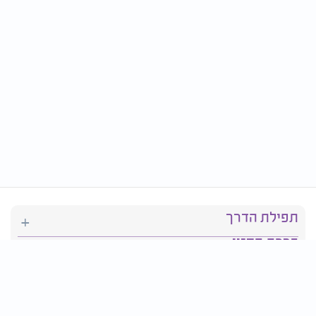
תפילת הדרך
ברכת המזון
יהדות
סידור תפילה
בריאות