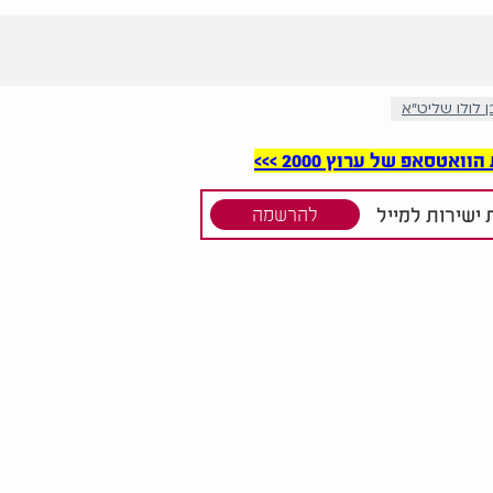
לולו שליט"א
סאפ של ערוץ 2000 >>>
ישירות למייל
להרשמה