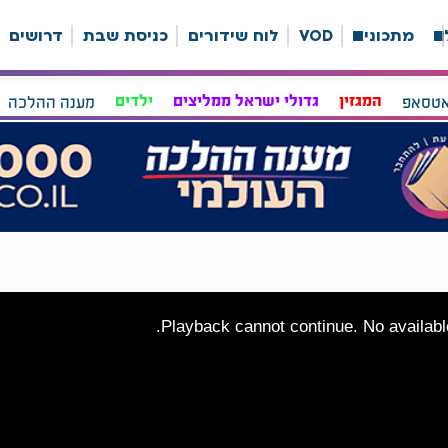
ה
מתכונים
VOD
לוח שידורים
כניסת שבת
דרושים
אטסאפ
המגזין
גדולי ישראל ממליצים
ילדים
מענה ההלכה
Playback cannot continue. No available