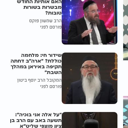
האם אותיות החודש
מבשרות בשורות
טובות?
הרב שמשון פוקס
פורסם לפני
שידור חי: מלחמה
כוללת? ״ארה"ב דחתה
תקיפה באיראן במהלך
השבת״
המקובל הרב יוסף ביטון
פורסם לפני
"על אלה אני בוכיה":
תשעה באב עם הרב בן
ציון מוצפי שליט"א